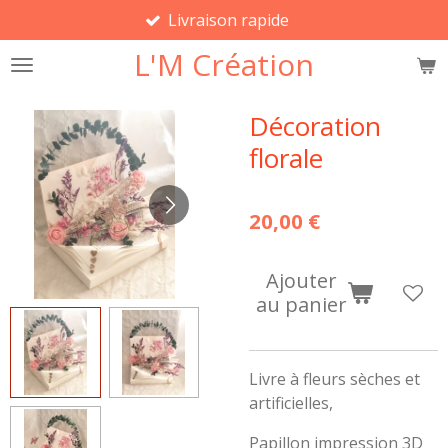
Livraison rapide
Passer
au
L'M Création
contenu
principal
Décoration
florale
20,00 €
Ajouter
au panier
Livre à fleurs sèches et
artificielles,
Papillon impression 3D